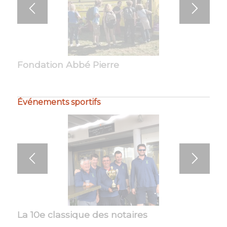
Fondation Abbé Pierre
Tribune ouverte au… CCFD-Terre Solidaire
Événements sportifs
La 10e classique des notaires
Not’Air en mer