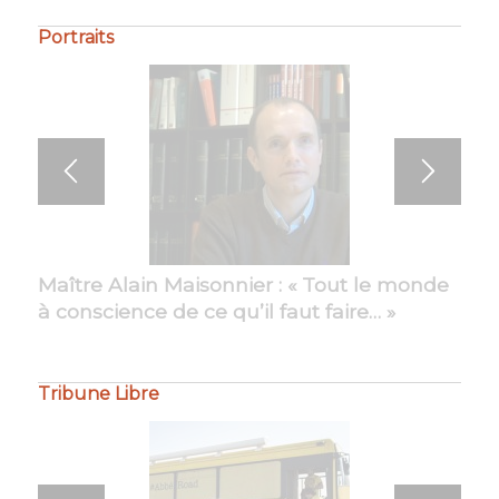
Portraits
Maître Alain Maisonnier : « Tout le monde
Maître Philippe Bourdel : « Amour du
à conscience de ce qu’il faut faire… »
travail bien fait… »
Tribune Libre