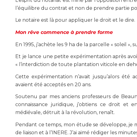
L’esprit du notariat est miné par l’opposition ent
l’équilibre du contrat et non de prendre partie po
Le notaire est là pour appliquer le droit et le dire.
Mon rêve commence à prendre forme
En 1995, j’achète les 9 ha de la parcelle « soleil »,
Et je lance une petite expérimentation après avoir
« l’interdiction de toute plantation viticole en de
Cette expérimentation n’avait jusqu’alors été 
avaient été acceptés en 20 ans.
Soutenu par mes anciens professeurs de Beaun
connaissance juridique, j’obtiens ce droit et e
médiévale, détruit à la révolution, renaît.
Pendant ce temps, mon étude se développe, je m’
de liaison et à l’INERE. J’ai aimé rédiger les minut