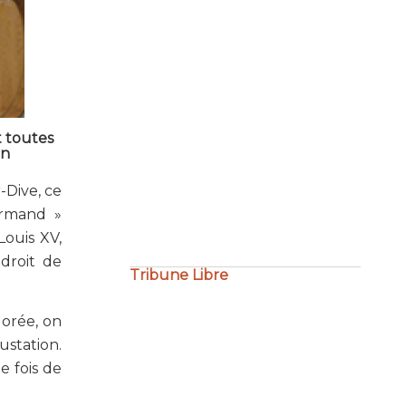
t toutes
Maître Philippe Bourdel :
on
« Amour du travail bien fait…
-Dive, ce
»
ormand »
Louis XV,
Tribune Libre
droit de
dorée, on
ustation.
e fois de