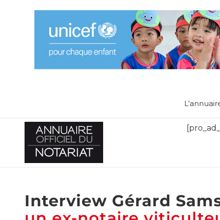
L’annuair
[pro_ad_
Interview Gérard Sams
un ex-notaire viticulte