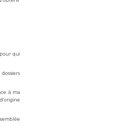
d’obtenir
 pour qui
dossiers
âce à ma
d’origine
Assemblée