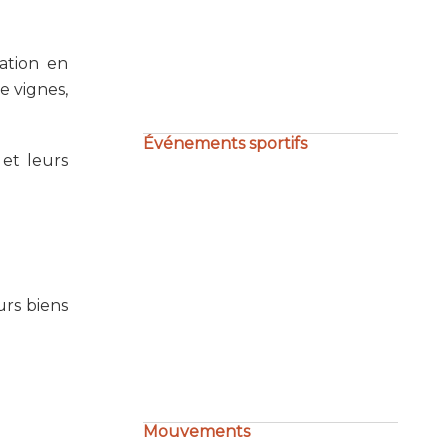
Tribune ouverte au… CCFD-
Terre Solidaire
ration en
e vignes,
Événements sportifs
 et leurs
urs biens
Not’Air en mer
Mouvements