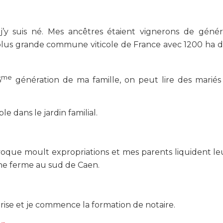
 j’y suis né. Mes ancêtres étaient vignerons de géné
a plus grande commune viticole de France avec 1200 ha d
me
6
génération de ma famille, on peut lire des mariés
le dans le jardin familial.
voque moult expropriations et mes parents liquident le
 une ferme au sud de Caen.
îtrise et je commence la formation de notaire.