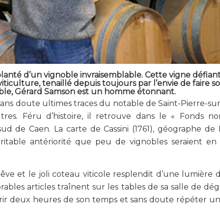
lanté d’un vignoble invraisemblable. Cette vigne défian
ticulture, tenaillé depuis toujours par l’envie de faire s
oble, Gérard Samson est un homme étonnant.
, sans doute ultimes traces du notable de Saint-Pierre-sur
res. Féru d’histoire, il retrouve dans le « Fonds n
ud de Caen. La carte de Cassini (1761), géographe de 
ritable antériorité que peu de vignobles seraient en 
 rêve et le joli coteau viticole resplendit d’une lumière 
es articles traînent sur les tables de sa salle de dég
ffrir deux heures de son temps et sans doute répéter un