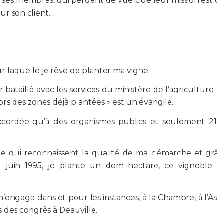
re ses membres, qui perdent de vue que leur mission est 
ur son client.
 sur laquelle je rêve de planter ma vigne.
 bataillé avec les services du ministère de l’agriculture
hors des zones déjà plantées » est un évangile.
accordée qu’à des organismes publics et seulement 21 
e qui reconnaissent la qualité de ma démarche et gr
n juin 1995, je plante un demi-hectare, ce vignoble 
engage dans et pour les instances, à la Chambre, à l’
es des congrès à Deauville.