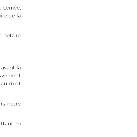
re Lemée,
ire de la
 notaire
 avant la
sivement
 au droit
rs notre
ettant en