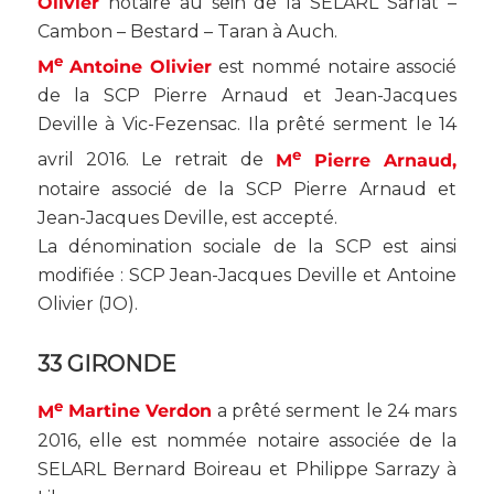
Olivier
notaire au sein de la SELARL Sarlat –
Cambon – Bestard – Taran à Auch.
e
M
Antoine Olivier
est nommé notaire associé
de la SCP Pierre Arnaud et Jean-Jacques
Deville à Vic-Fezensac. Ila prêté serment le 14
e
avril 2016. Le retrait de
M
Pierre Arnaud,
notaire associé de la SCP Pierre Arnaud et
Jean-Jacques Deville, est accepté.
La dénomination sociale de la SCP est ainsi
modifiée : SCP Jean-Jacques Deville et Antoine
Olivier (
JO
).
33 GIRONDE
e
M
Martine Verdon
a prêté serment le 24 mars
2016, elle est nommée notaire associée de la
SELARL Bernard Boireau et Philippe Sarrazy à