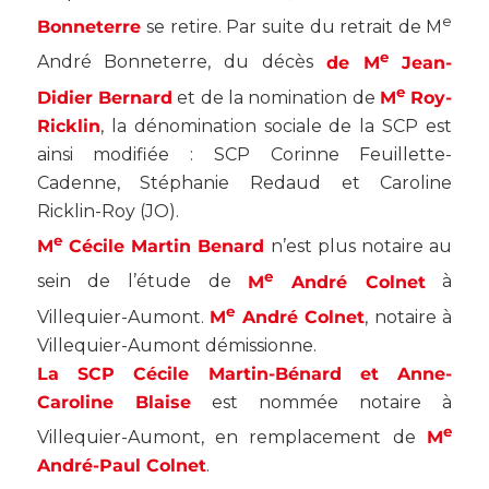
e
Bonneterre
se retire. Par suite du retrait de M
e
André Bonneterre, du décès
de M
Jean-
e
Didier Bernard
et de la nomination de
M
Roy-
Ricklin
, la dénomination sociale de la SCP est
ainsi modifiée : SCP Corinne Feuillette-
Cadenne, Stéphanie Redaud et Caroline
Ricklin-Roy (
JO
).
e
M
Cécile Martin Benard
n’est plus notaire au
e
sein de l’étude de
M
André Colnet
à
e
Villequier-Aumont.
M
André Colnet
, notaire à
Villequier-Aumont démissionne.
La SCP Cécile Martin-Bénard et Anne-
Caroline Blaise
est nommée notaire à
e
Villequier-Aumont, en remplacement de
M
André-Paul Colnet
.