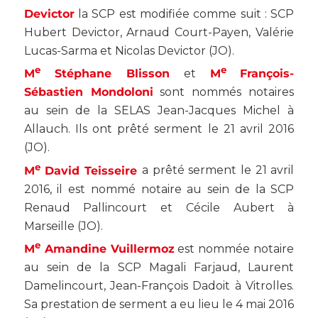
Devictor
la SCP est modifiée comme suit : SCP
Hubert Devictor, Arnaud Court-Payen, Valérie
Lucas-Sarma et Nicolas Devictor (
JO
).
e
e
M
Stéphane Blisson
et
M
François-
Sébastien Mondoloni
sont nommés notaires
au sein de la SELAS Jean-Jacques Michel à
Allauch. Ils ont prêté serment le 21 avril 2016
(
JO
).
e
M
David Teisseire
a prêté serment le 21 avril
2016, il est nommé notaire au sein de la SCP
Renaud Pallincourt et Cécile Aubert à
Marseille (
JO
).
e
M
Amandine Vuillermoz
est nommée notaire
au sein de la SCP Magali Farjaud, Laurent
Damelincourt, Jean-François Dadoit à Vitrolles.
Sa prestation de serment a eu lieu le 4 mai 2016