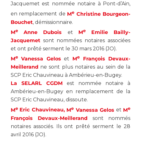
Jacquemet est nommée notaire à Pont-d’Ain,
e
en remplacement de
M
Christine Bourgeon-
Bouchet
, démissionnaire.
e
e
M
Anne Dubois
et
M
Emilie Bailly-
Jacquemet
sont nommées notaires associées
et ont prêté serment le 30 mars 2016 (
JO
).
e
e
M
Vanessa Gelos
et
M
François Devaux-
Meillerand
ne sont plus notaires au sein de la
SCP Eric Chauvineau à Ambérieu-en-Bugey.
La SELARL CGDM
est nommée notaire à
Ambérieu-en-Bugey en remplacement de la
SCP Eric Chauvineau, dissoute.
e
e
e
M
Eric Chauvineau,
M
Vanessa Gelos
et
M
François Devaux-Meillerand
sont nommés
notaires associés. Ils ont prêté serment le 28
avril 2016 (
JO
).