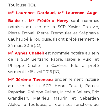
Toulouse (
JO
).
e
e
M
Laurence Dardaud,
M
Laurence Auge-
e
Baldo
et
M
Frédéric Hervy
sont nommés
notaires au sein de la SCP Xavier Poitevin,
Pierre Dorval, Pierre Tremoulet et Stéphanie
Cauhaupé à Toulouse. Ils ont prêté serment le
24 mars 2016 (
JO
).
e
M
Agnès Challeil
est nommée notaire au sein
de la SCP Bertrand Fabre, Isabelle Pujol et
Philippe Challeil à Cazères. Elle a prêté
serment le 15 avril 2016 (
JO
).
e
M
Jérôme Taveneau
anciennement notaire
au sein de la SCP Henri Touati, Patrick
Papazian, Philippe Pailhes, Michèle Sellem, Eric
Grandjean, Mathieu Maurin et Sébastien
Alalouf à Toulouse, a repris ses fonctions au