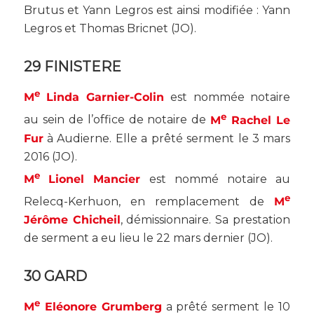
Brutus et Yann Legros est ainsi modifiée : Yann
Legros et Thomas Bricnet (
JO
).
29 FINISTERE
e
M
Linda Garnier-Colin
est nommée notaire
e
au sein de l’office de notaire de
M
Rachel Le
Fur
à Audierne. Elle a prêté serment le 3 mars
2016 (
JO
).
e
M
Lionel Mancier
est nommé notaire au
e
Relecq-Kerhuon, en remplacement de
M
Jérôme Chicheil
, démissionnaire. Sa prestation
de serment a eu lieu le 22 mars dernier (
JO
).
30 GARD
e
M
Eléonore Grumberg
a prêté serment le 10