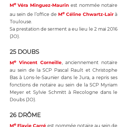
e
M
Véra Minguez-Maurin
est nommée notaire
e
au sein de l’office de
M
Céline Chwartz-Lair
à
Toulouse.
Sa prestation de serment a eu lieu le 2 mai 2016
(
JO
).
25 DOUBS
e
M
Vincent Corneille
, anciennement notaire
au sein de la SCP Pascal Rault et Christophe
Bas à Lons-le-Saunier dans le Jura, a repris ses
fonctions de notaire au sein de la SCP Myriam
Meyer et Sylvie Schmitt à Recologne dans le
Doubs (
JO
).
26 DRÔME
e
M
Flavie Carré
est nommée notaire au sein de