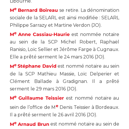
Libourne.
e
M
Bernard Boireau
se retire. La dénomination
sociale de la SELARL est ainsi modifiée : SELARL
Philippe Sarrazy et Martine Verdon (
JO
).
e
M
Anne Cassiau-Haurie
est nommée notaire
au sein de la SCP Michel Robert, Raphaël
Ranisio, Loïc Sellier et Jérôme Farge à Cugnaux.
Elle a prêté serment le 24 mars 2016 (
JO
).
e
M
Stéphane David
est nommé notaire au sein
de la SCP Mathieu Massie, Loïc Delperier et
Clément Ballade à Gradignan. Il a prêté
serment le 29 mars 2016 (
JO
).
e
M
Guillaume Teissier
est nommé notaire au
e
sein de l’office de M
Denis Teissier à Bordeaux.
Il a prêté serment le 26 avril 2016 (
JO
).
e
M
Arnaud Brun
est nommé notaire au sein de