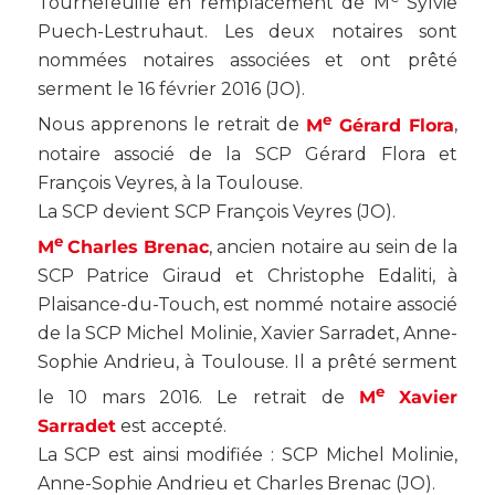
Tournefeuille en remplacement de M
Sylvie
Puech-Lestruhaut. Les deux notaires sont
nommées notaires associées et ont prêté
serment le 16 février 2016 (
JO
).
e
Nous apprenons le retrait de
M
Gérard Flora
,
notaire associé de la SCP Gérard Flora et
François Veyres, à la Toulouse.
La SCP devient SCP François Veyres (
JO
).
e
M
Charles Brenac
, ancien notaire au sein de la
SCP Patrice Giraud et Christophe Edaliti, à
Plaisance-du-Touch, est nommé notaire associé
de la SCP Michel Molinie, Xavier Sarradet, Anne-
Sophie Andrieu, à Toulouse. Il a prêté serment
e
le 10 mars 2016. Le retrait de
M
Xavier
Sarradet
est accepté.
La SCP est ainsi modifiée : SCP Michel Molinie,
Anne-Sophie Andrieu et Charles Brenac (
JO
).