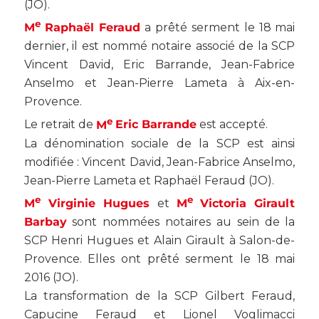
(
JO
).
e
M
Raphaël Feraud
a prêté serment le 18 mai
dernier, il est nommé notaire associé de la SCP
Vincent David, Eric Barrande, Jean-Fabrice
Anselmo et Jean-Pierre Lameta à Aix-en-
Provence.
e
Le retrait de
M
Eric Barrande
est accepté.
La dénomination sociale de la SCP est ainsi
modifiée : Vincent David, Jean-Fabrice Anselmo,
Jean-Pierre Lameta et Raphaël Feraud (
JO
).
e
e
M
Virginie Hugues
et
M
Victoria Girault
Barbay
sont nommées notaires au sein de la
SCP Henri Hugues et Alain Girault à Salon-de-
Provence. Elles ont prêté serment le 18 mai
2016 (
JO
).
La transformation de la SCP Gilbert Feraud,
Capucine Feraud et Lionel Voglimacci