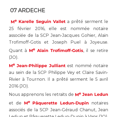
07 ARDECHE
e
M
Karelle Seguin
Vallet
a prêté serment le
25 février 2016, elle est nommée notaire
associée de la SCP Jean-Jacques Gohier, Alain
Trofimoff-Gotis et Joseph Puel à Joyeuse.
e
Quant à
M
Alain Trofimoff-Gotis
, il se retire
(
JO
).
e
M
Jean-Philippe Julliant
est nommé notaire
au sein de la SCP Philippe Vey et Claire Savin-
Rivier à Tournon. Il a prêté serment le 5 avril
2016 (
JO
).
e
Nous apprenons les retraits de
M
Jean Ledun
e
et de
M
Pâquerette Ledun-Dupin
notaires
associés de la SCP Jean-Géraud Chanut, Jean
Ledun et Pâquerette Ledun-Dupin à Vans (
JO
).