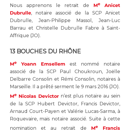
e
Nous apprenons le retrait de
M
Anicet
Dubrulle
, notaire associé de la SCP Anicet
Dubrulle, Jean-Philippe Massol, Jean-Luc
Barrau et Christelle Dubrulle Fabre à Saint-
Affrique (
JO
).
13 BOUCHES DU RHÔNE
e
M
Yoann Emsellem
est nommé notaire
associé de la SCP Paul Choukroun, Joëlle
Delbarre Consolin et Rémi Consolin, notaires à
Marseille. Il a prêté serment le 9 mars 2016 (
JO
).
e
M
Nicolas Devictor
n’est plus notaire au sein
de la SCP Hubert Devictor, Francis Devictor,
Arnaud Court-Payen et Valérie Lucas-Sarma, à
Roquevaire, mais notaire associé. Suite à cette
e
nomination et au retrait de
M
Francis