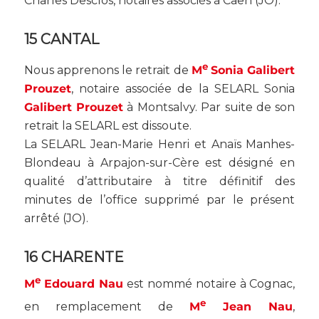
Charles Desclos, notaires associés à Caen (
JO
).
15 CANTAL
e
Nous apprenons le retrait de
M
Sonia Galibert
Prouzet
, notaire associée de la SELARL Sonia
Galibert Prouzet
à Montsalvy. Par suite de son
retrait la SELARL est dissoute.
La SELARL Jean-Marie Henri et Anaïs Manhes-
Blondeau à Arpajon-sur-Cère est désigné en
qualité d’attributaire à titre définitif des
minutes de l’office supprimé par le présent
arrêté (
JO
).
16 CHARENTE
e
M
Edouard Nau
est nommé notaire à Cognac,
e
en remplacement de
M
Jean Nau
,