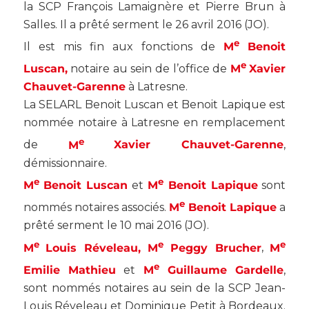
la SCP François Lamaignère et Pierre Brun à
Salles. Il a prêté serment le 26 avril 2016 (
JO
).
e
Il est mis fin aux fonctions de
M
Benoit
e
Luscan,
notaire au sein de l’office de
M
Xavier
Chauvet-Garenne
à Latresne.
La SELARL Benoit Luscan et Benoit Lapique est
nommée notaire à Latresne en remplacement
e
de
M
Xavier Chauvet-Garenne
,
démissionnaire.
e
e
M
Benoit Luscan
et
M
Benoit Lapique
sont
e
nommés notaires associés.
M
Benoit Lapique
a
prêté serment le 10 mai 2016 (
JO
).
e
e
e
M
Louis Réveleau, M
Peggy Brucher
,
M
e
Emilie Mathieu
et
M
Guillaume Gardelle
,
sont nommés notaires au sein de la SCP Jean-
Louis Réveleau et Dominique Petit à Bordeaux.