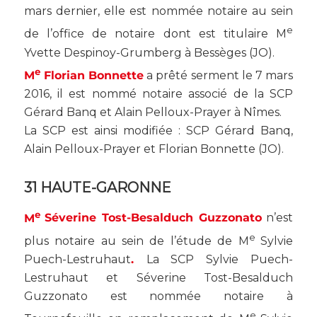
mars dernier, elle est nommée notaire au sein
e
de l’office de notaire dont est titulaire M
Yvette Despinoy-Grumberg à Bessèges (
JO
).
e
M
Florian Bonnette
a prêté serment le 7 mars
2016, il est nommé notaire associé de la SCP
Gérard Banq et Alain Pelloux-Prayer à Nîmes.
La SCP est ainsi modifiée : SCP Gérard Banq,
Alain Pelloux-Prayer et Florian Bonnette (
JO
).
31 HAUTE-GARONNE
e
M
Séverine Tost-Besalduch Guzzonato
n’est
e
plus notaire au sein de l’étude de M
Sylvie
Puech-Lestruhaut
.
La SCP Sylvie Puech-
Lestruhaut et Séverine Tost-Besalduch
Guzzonato est nommée notaire à
e