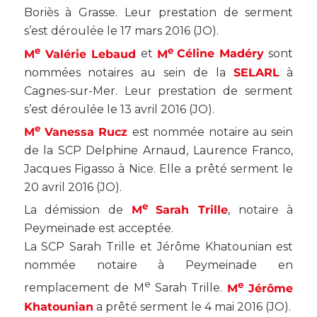
Boriès à Grasse. Leur prestation de serment
s’est déroulée le 17 mars 2016 (
JO
).
e
e
M
Valérie Lebaud
et
M
Céline Madéry
sont
nommées notaires au sein de la
SELARL
à
Cagnes-sur-Mer. Leur prestation de serment
s’est déroulée le 13 avril 2016 (
JO
).
e
M
Vanessa Rucz
est nommée notaire au sein
de la SCP Delphine Arnaud, Laurence Franco,
Jacques Figasso à Nice. Elle a prêté serment le
20 avril 2016 (
JO
).
e
La démission de
M
Sarah Trille
, notaire à
Peymeinade est acceptée.
La SCP Sarah Trille et Jérôme Khatounian est
nommée notaire à Peymeinade en
e
e
remplacement de M
Sarah Trille.
M
Jérôme
Khatounian
a prêté serment le 4 mai 2016 (
JO
).