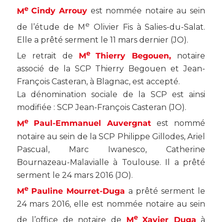
e
M
Cindy Arrouy
est nommée notaire au sein
e
de l’étude de M
Olivier Fis à Salies-du-Salat.
Elle a prêté serment le 11 mars dernier (
JO
).
e
Le retrait de
M
Thierry Begouen,
notaire
associé de la SCP Thierry Begouen et Jean-
François Casteran, à Blagnac, est accepté.
La dénomination sociale de la SCP est ainsi
modifiée : SCP Jean-François Casteran (
JO
).
e
M
Paul-Emmanuel Auvergnat
est nommé
notaire au sein de la SCP Philippe Gillodes, Ariel
Pascual, Marc Iwanesco, Catherine
Bournazeau-Malavialle à Toulouse. Il a prêté
serment le 24 mars 2016 (
JO
).
e
M
Pauline Mourret-Duga
a prêté serment le
24 mars 2016, elle est nommée notaire au sein
e
de l’office de notaire de
M
Xavier Duga
à