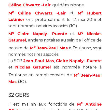
Céline Chwartz -Lair
, qui démissionne.
e
e
M
Céline Chwartz -Lair
et
M
Hubert
Letinier
ont prêté serment le 12 mai 2016 et
sont nommés notaires associés (
JO
).
e
e
M
Claire
Napoly- Puente
et
M
Nicolas
Gatumel
, anciens notaires au sein de l’office de
e
notaire de
M
Jean-Paul Mas
à Toulouse, sont
nommés notaires associés.
La SCP
Jean-Paul Mas
,
Claire
Napoly- Puente
et
Nicolas Gatumel
est nommée notaire à
e
Toulouse en remplacement de
M
Jean-Paul
Mas
(
JO
).
32 GERS
e
Il est mis fin aux fonctions de
M
Antoine