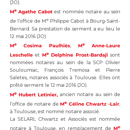
(
JO
).
e
M
Agathe Cabot
est nommée notaire au sein
e
de l’office de M
Philippe Cabot à Bourg-Saint-
Bernard. Sa prestation de serment a eu lieu le
12 mai 2016 (JO).
e
e
M
Cosima Paulhiès
,
M
Anne-Laure
e
Leschelle
et
M
Delphine Prost-Bardaji
sont
nommées notaires au sein de la SCP Olivier
Souloumiac, François Tremosa et Pierre
Saletes, notaires associés à Toulouse. Elles ont
prêté serment le 12 mai 2016 (
JO
).
e
M
Hubert Letinier,
ancien notaire au sein de
e
l’office de notaire de
M
Céline Chwartz -Lair
,
à Toulouse, est nommé notaire associé.
La SELARL Chwartz et Associés est nommée
e
notaire à Toulouse, en remplacement de
M