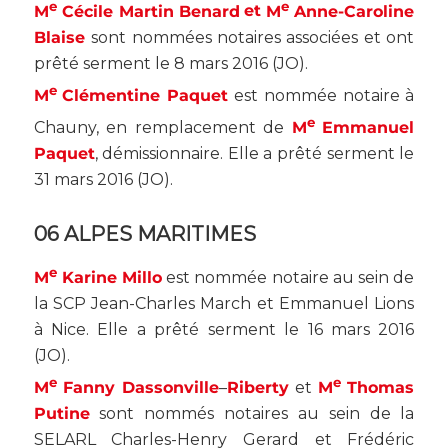
e
e
M
Cécile Martin Benard
et
M
Anne-Caroline
Blaise
sont nommées notaires associées et ont
prêté serment le 8 mars 2016 (
JO
).
e
M
Clémentine Paquet
est nommée notaire à
e
Chauny, en remplacement de
M
Emmanuel
Paquet
, démissionnaire. Elle a prêté serment le
31 mars 2016 (
JO
).
06 ALPES MARITIMES
e
M
Karine Millo
est nommée notaire au sein de
la SCP Jean-Charles March et Emmanuel Lions
à Nice. Elle a prêté serment le 16 mars 2016
(
JO
).
e
e
M
Fanny Dassonville
–
Riberty
et
M
Thomas
Putine
sont nommés notaires au sein de la
SELARL Charles-Henry Gerard et Frédéric