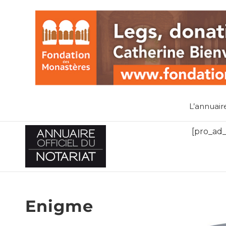
L’annuair
[pro_ad_
Enigme