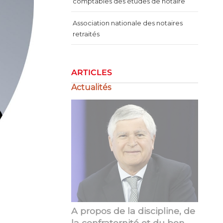
comptables des études de notaire
Association nationale des notaires
retraités
ARTICLES
Actualités
A propos de la discipline, de
La gestion de la crise
la confraternité et du bon