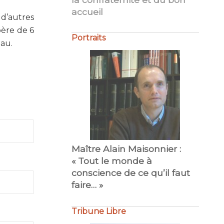
accueil
Portraits
 d’autres
père de 6
eau.
Maître Alain Maisonnier :
Maître Philippe Bourdel :
« Tout le monde à
« Amour du travail bien fait…
conscience de ce qu’il faut
»
faire… »
Tribune Libre