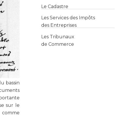
des Entreprises
Les Tribunaux
de Commerce
du bassin
ocuments
mportante
se sur le
es comme