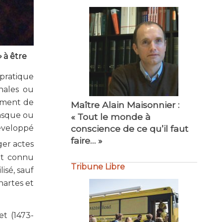
»
à être
 pratique
Maître Philippe Bourdel :
nales ou
« Amour du travail bien fait…
cément de
»
basque ou
développé
Tribune Libre
ger actes
 et connu
isé, sauf
hartes et
et (1473-