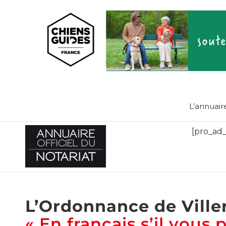
L’annuair
[pro_ad_
L’Ordonnance de Ville
« En français s’il vous pl