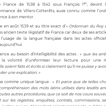
er
de France de 1538 à 1542 sous François 1
, devint 
onnance de Villers-Cotterêts, aussi connu comme l’
ord
ence à son mentor.
e en août 1539 et au titre exact d’
« Ordonnan du Roy su
lus ancien texte législatif de France car deux de ses article
l’usage de la langue française dans les actes officie
aujourd’hui.
érence au besoin d’intelligibilité des actes : «
que les arrê
la volonté d’uniformiser leur lecture pour une m
 soient faits et écrits si clairement qu’il ne puisse y avo
der une explication. »
çaise comme unique langue : «
Et parce que de telles ch
compréhension des mots latins utilisés dans lesdits arr
toutes autres procédures, que ce soit de nos cours souve
t sur les registres, enquêtes, contrats, commissions, s