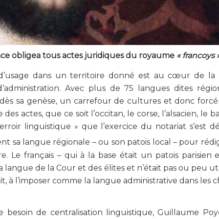
ance obligea tous actes juridiques du royaume
« francoys 
ue d’usage dans un territoire donné est au cœur de la
’administration. Avec plus de 75 langues dites régio
est, dès sa genèse, un carrefour de cultures et donc for
es actes, que ce soit l’occitan, le corse, l’alsacien, le 
erroir linguistique » que l’exercice du notariat s’est 
uvent sa langue régionale – ou son patois local – pour rédi
re. Le français – qui à la base était un patois parisien
langue de la Cour et des élites et n’était pas ou peu util
tit, à l’imposer comme la langue administrative dans les c
 besoin de centralisation linguistique, Guillaume Poy