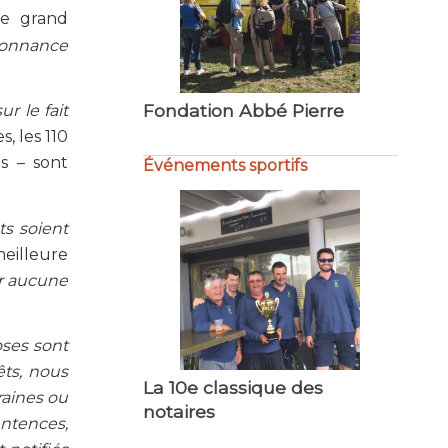
le grand
Tribune ouverte au… CCFD-
onnance
Terre Solidaire
r le fait
Événements sportifs
s, les 110
ls – sont
ts soient
eilleure
ir aucune
Not’Air en mer
oses sont
êts, nous
Mouvements
raines ou
entences,