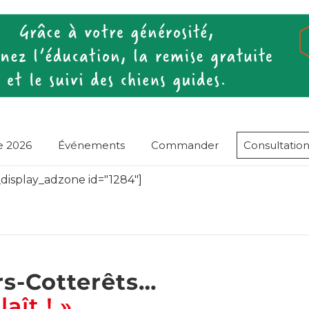
e 2026
Événements
Commander
Consultation
display_adzone id="1284"]
rs-Cotterêts…
aît ! »