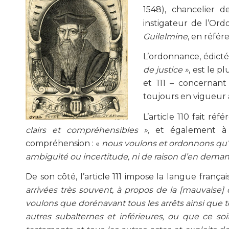
1548), chancelier 
instigateur de l’Ord
Guilelmine
, en référ
L’ordonnance, édicté
de justice »
, est le p
et 111 – concernant 
toujours en vigueur 
L’article 110 fait réf
clairs et compréhensibles »,
et également à 
compréhension : «
nous voulons et ordonnons qu’ils
ambiguïté ou incertitude, ni de raison d’en deman
De son côté, l’article 111 impose la langue fran
arrivées très souvent, à propos de la [mauvaise] 
voulons que dorénavant tous les arrêts ainsi que 
autres subalternes et inférieures, ou que ce soi