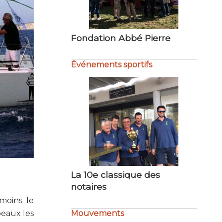
Tribune ouverte au… CCFD-
Terre Solidaire
Événements sportifs
Not’Air en mer
Mouvements
moins le
beaux les