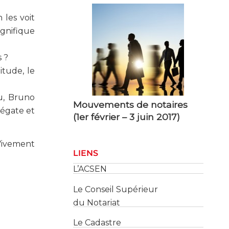
 les voit
agnifique
 ?
Mouvements de notaires
itude, le
(1er février – 3 juin 2017)
u, Bruno
régate et
LIENS
L’ACSEN
 Vivement
Le Conseil Supérieur
du Notariat
Le Cadastre
Les Services des Impôts
des Entreprises