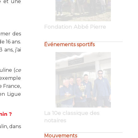
e et une
Tribune ouverte au… CCFD-
Terre Solidaire
Événements sportifs
ormer des
e 16 ans.
ans, j’ai
uline (
ce
r exemple
e France,
 en Ligue
Not’Air en mer
inin ?
Mouvements
lin, dans