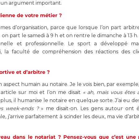
it un argument important.
dienne de votre métier ?
s d’organisation, parce que lorsque l’on part arbitrer
n part le samedi à 9 h et on rentre le dimanche à 13 h.
elle et professionnelle. Le sport a développé ma
oi, la faculté de compréhension des réactions des cli
rtive et d’arbitre ?
 aspect humain au notaire. Je le vois bien, par exemple, i
 article sur moi et l’on me disait
« ah, mais vous êtes a
s, il humanise le notaire en quelque sorte. J’ai eu de
 les week-ends ?
» me disait-on. Les gens autour ont 
e, j’arrive parfaitement à scinder les deux, ma vie d’arbi
veau dans le notariat ? Pensez-vous que c’est une 