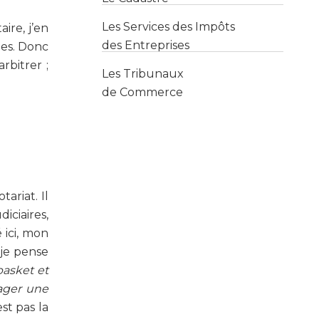
des Entreprises
ire, j’en
Les Tribunaux
les. Donc
de Commerce
rbitrer ;
ariat. Il
iciaires,
 ici, mon
 je pense
basket et
nager une
est pas la