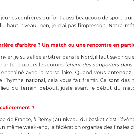
de jeunes confrères qui font aussi beaucoup de sport, qui
du haut niveau, non, je n’ai pas l’impression. Notre mé
ière d’arbitre ? Un match ou une rencontre en partic
vier, je suis allée arbitrer dans le Nord, il faut savoir q
chante toujours les corons (
chant des supporters dans 
 a enchaîné avec la Marseillaise. Quand vous entendez
 l’hymne national, cela vous fait frémir. Ce sont de
ilieu du terrain, debout, juste avant le début du matc
iculièrement ?
upe de France, à Bercy ; au niveau du basket c’est l’évè
d’un même week-end, la fédération organise des finales