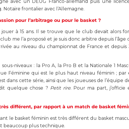
gne avec un DEUG Franco-allemand puis une licenc
 Notaire frontalier avec l’Allemagne.
ssion pour l’arbitrage ou pour le basket ?
 jouer à 15 ans. Il se trouve que le club devait alors f
lub me l’a proposé et je suis donc arbitre depuis l’âge d
arrivée au niveau du championnat de France et depuis 3 
e sous-niveaux : la Pro A, la Pro B et la Nationale 1 Masc
Ligue Féminine qui est le plus haut niveau féminin ; pa
st dans cette série, ainsi que les joueuses de l’équipe d
 dit quelque chose ?
Petit rire
. Pour ma part, j’officie
très différent, par rapport à un match de basket fém
nt le basket féminin est très différent du basket mascu
est beaucoup plus technique.