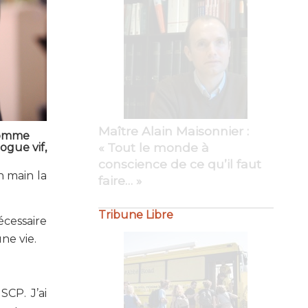
Maître Philippe Bourdel :
« Amour du travail bien fait…
 comme
»
ogue vif,
Tribune Libre
n main la
écessaire
ne vie.
CP. J’ai