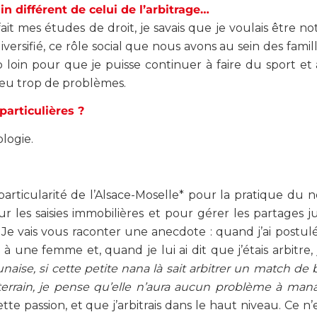
 différent de celui de l’arbitrage…
it mes études de droit, je savais que je voulais être nota
versifié, ce rôle social que nous avons au sein des famil
p loin pour que je puisse continuer à faire du sport et a
as eu trop de problèmes.
particulières ?
ologie.
articularité de l’Alsace-Moselle* pour la pratique du not
 les saisies immobilières et pour gérer les partages jud
t. Je vais vous raconter une anecdote : quand j’ai postulé
er à une femme et, quand je lui ai dit que j’étais arbitre,
naise, si cette petite nana là sait arbitrer un match de 
terrain, je pense qu’elle n’aura aucun problème à ma
ette passion, et que j’arbitrais dans le haut niveau. Ce n’