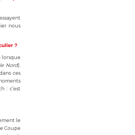
 essayent
tier nous
ulier ?
ue lorsque
le Nord
).
 dans ces
s moments
h : c’est
nement le
 de Coupe