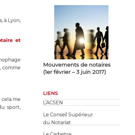
, à Lyon,
taire et
Mouvements de notaires
(1er février – 3 juin 2017)
ronophage
s, comme
LIENS
L’ACSEN
Le Conseil Supérieur
e cela me
du Notariat
u sport,
Le Cadastre
Les Services des Impôts