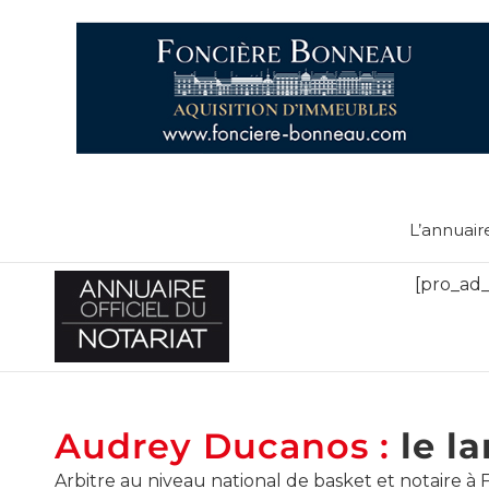
L’annuair
[pro_ad_
Audrey Ducanos :
le la
Arbitre au niveau national de basket et notaire à