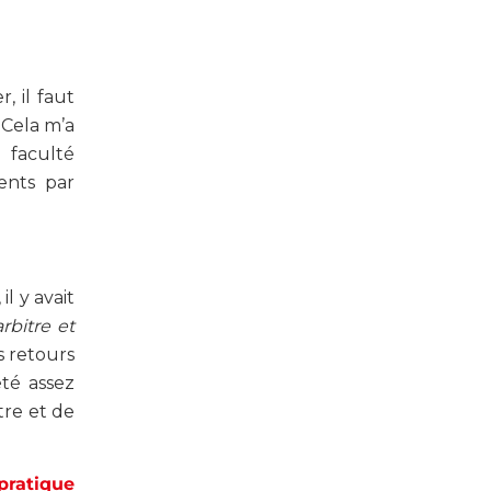
, il faut
 Cela m’a
 faculté
ents par
l y avait
rbitre et
s retours
été assez
tre et de
pratique