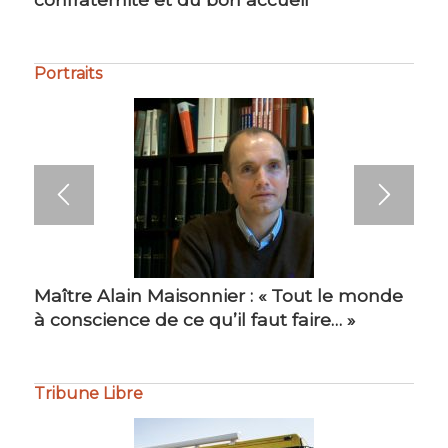
Portraits
Maître Alain Maisonnier : « Tout le monde
Maître Philippe Bourdel : « Amour du
à conscience de ce qu’il faut faire… »
travail bien fait… »
Tribune Libre