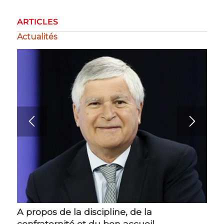
ARTICLES
Actualités
A propos de la discipline, de la
La gestion de la crise
confraternité et du bon accueil