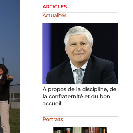
ARTICLES
Actualités
A propos de la discipline, de
La gestion de la crise
la confraternité et du bon
accueil
Portraits