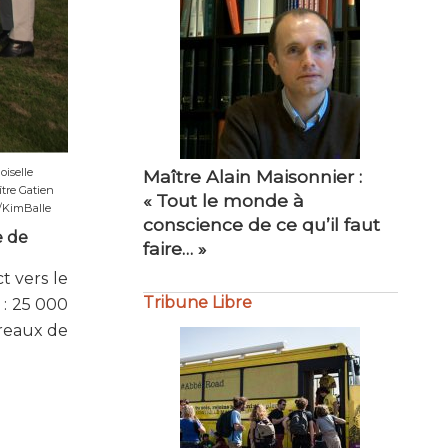
Maître Alain Maisonnier :
Maître Philippe Bourdel :
« Tout le monde à
« Amour du travail bien fait…
iselle
conscience de ce qu’il faut
»
tre Gatien
faire… »
/KimBalle
Tribune Libre
e de
t vers le
 : 25 000
ureaux de