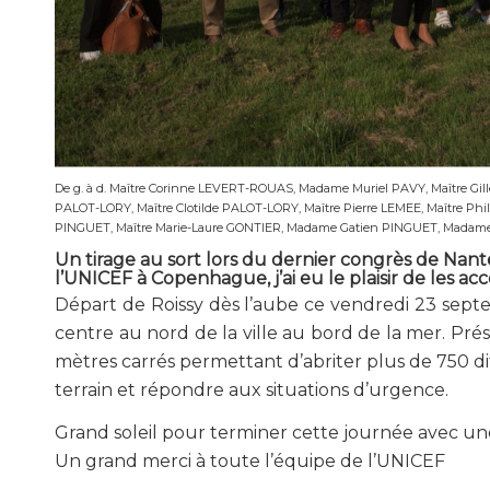
De g. à d. Maître Corinne LEVERT-ROUAS, Madame Muriel PAVY, Maître 
PALOT-LORY, Maître Clotilde PALOT-LORY, Maître Pierre LEMEE, Maître
PINGUET, Maître Marie-Laure GONTIER, Madame Gatien PINGUET, Mada
Un tirage au sort lors du dernier congrès de Nantes
l’UNICEF à Copenhague, j’ai eu le plaisir de les a
Départ de Roissy dès l’aube ce vendredi 23 septem
centre au nord de la ville au bord de la mer. Pré
mètres carrés permettant d’abriter plus de 750 d
terrain et répondre aux situations d’urgence.
Grand soleil pour terminer cette journée avec un
Un grand merci à toute l’équipe de l’UNICEF