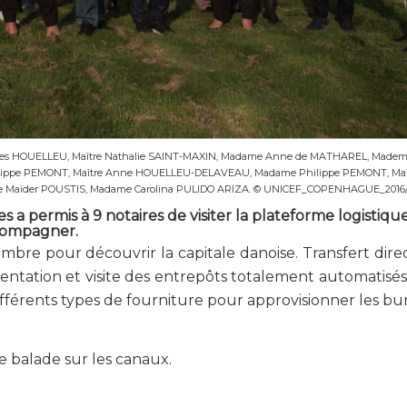
Gilles HOUELLEU, Maître Nathalie SAINT-MAXIN, Madame Anne de MATHAREL, Mademo
 Philippe PEMONT, Maître Anne HOUELLEU-DELAVEAU, Madame Philippe PEMONT, Maî
me Maïder POUSTIS, Madame Carolina PULIDO ARIZA. © UNICEF_COPENHAGUE_2016
 a permis à 9 notaires de visiter la plateforme logistiqu
ccompagner.
bre pour découvrir la capitale danoise. Transfert direc
sentation et visite des entrepôts totalement automatisés
ifférents types de fourniture pour approvisionner les b
e balade sur les canaux.