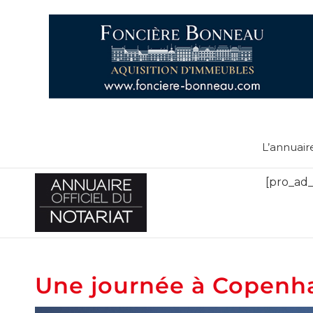
L’annuair
[pro_ad_
Une journée à Copenh