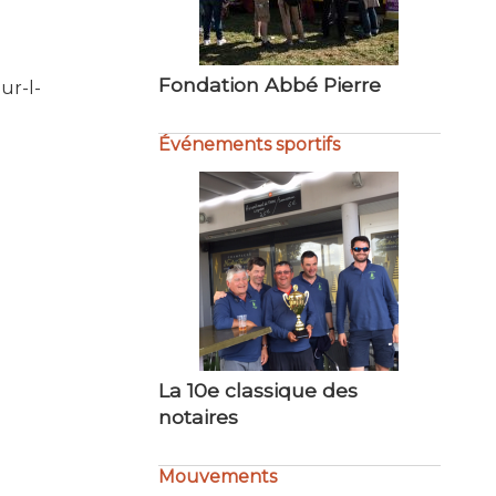
Fondation Abbé Pierre
Tribune ouverte au… CCFD-
Terre Solidaire
ur-l-
Événements sportifs
La 10e classique des
Not’Air en mer
notaires
Mouvements