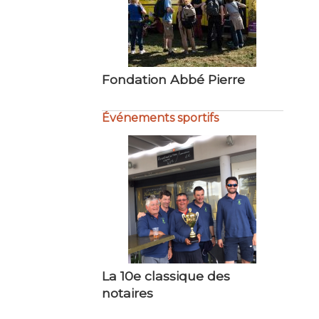
Fondation Abbé Pierre
Tribune ouverte au… CCFD-
Terre Solidaire
Événements sportifs
La 10e classique des
Not’Air en mer
notaires
Mouvements