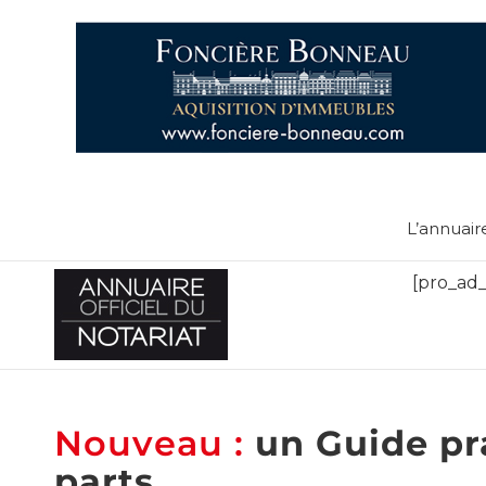
L’annuair
[pro_ad_
Nouveau :
un Guide pr
parts