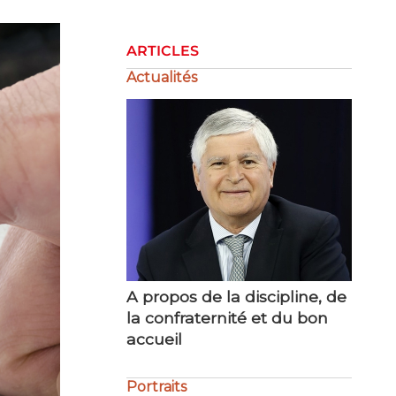
ARTICLES
Actualités
A propos de la discipline, de
La gestion de la crise
la confraternité et du bon
accueil
Portraits