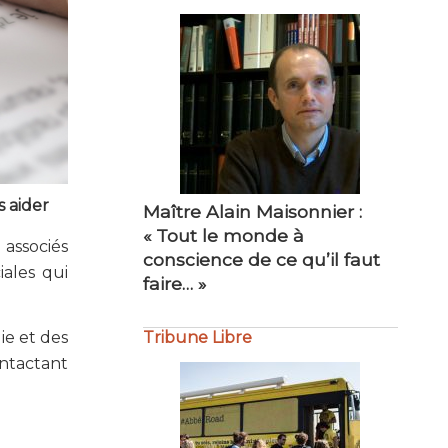
Maître Alain Maisonnier :
Maître Philippe Bourdel :
« Tout le monde à
« Amour du travail bien fait…
s aider
conscience de ce qu’il faut
»
faire… »
 associés
Tribune Libre
iales qui
ie et des
ontactant