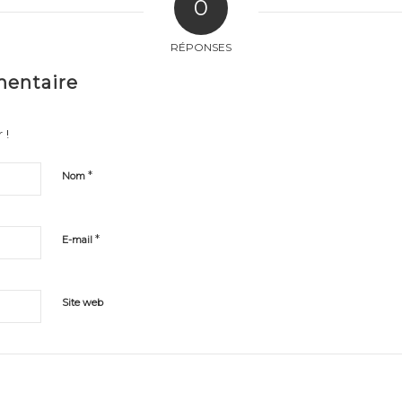
0
RÉPONSES
mentaire
 !
*
Nom
*
E-mail
Site web