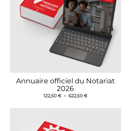
Annuaire officiel du Notariat
2026
Plage
122,50
€
–
622,50
€
de
prix :
122,50 €
à
622,50 €